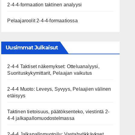
2-4-4-formaation taktinen analyysi
Pelaajaroolit 2-4-4-formaatiossa
Uusimmat Julkaisut
2-4-4 Taktiset näkemykset: Otteluanalyysi,
Suorituskykymittarit, Pelaajan vaikutus
2-4-4 Muoto: Leveys, Syvyys, Pelaajien välinen
etäisyys
Taktinen tietoisuus, päätöksenteko, viestintä 2-
4-4 jalkapallomuodostelmassa
2-4-4 Jalkapallomuotoilu: Vastahyökkäykset,