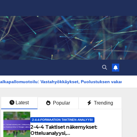
toilu: Vastahyökkäykset, Puolustuksen vakaus, Hyökkäyksen luo
Latest
Popular
Trending
2-4-4-FORMAATION TAKTINEN ANALYYSI
2-4-4 Taktiset näkemykset:
Otteluanalyysi,