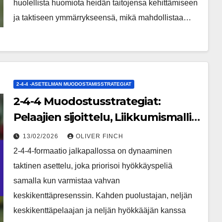
huolellista huomiota heidän taitojensa kehittämiseen
ja taktiseen ymmärrykseensä, mikä mahdollistaa…
2-4-4 -ASETELMAN MUODOSTAMISSTRATEGIAT
2-4-4 Muodostusstrategiat:
Pelaajien sijoittelu, Liikkumismallit,
Pelitilanteet
13/02/2026
OLIVER FINCH
2-4-4-formaatio jalkapallossa on dynaaminen
taktinen asettelu, joka priorisoi hyökkäyspeliä
samalla kun varmistaa vahvan
keskikenttäpresenssin. Kahden puolustajan, neljän
keskikenttäpelaajan ja neljän hyökkääjän kanssa