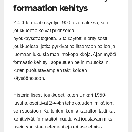
formaation kehitys
2-4-4-formaatio syntyi 1900-luvun alussa, kun
joukkueet alkoivat priorisoida
hyökkäysstrategioita. Sitä käytettiin erityisesti
joukkueissa, jotka pyrkivät hallitsemaan palloa ja
luomaan lukuisia maalintekopaikkoja. Ajan myötä
formaatio kehittyi, sopeutuen pelin muutoksiin,
kuten puolustavampien taktiikoiden
käyttöönottoon.
Historiallisesti joukkueet, kuten Unkari 1950-
luvulla, osoittivat 2-4-4:n tehokkuuden, mikä johti
sen suosioon. Kuitenkin, kun jalkapallon taktiikat
kehittyivät, formaatiot muuttuivat joustavammiksi,
usein yhdistäen elementtejä eri asetelmista.