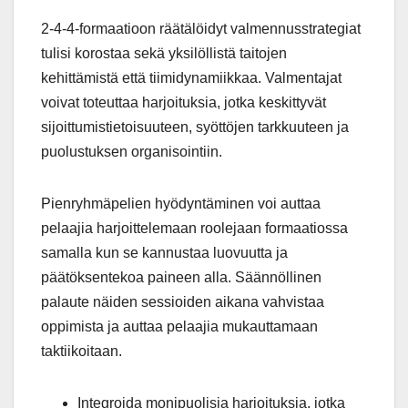
2-4-4-formaatioon räätälöidyt valmennusstrategiat
tulisi korostaa sekä yksilöllistä taitojen
kehittämistä että tiimidynamiikkaa. Valmentajat
voivat toteuttaa harjoituksia, jotka keskittyvät
sijoittumistietoisuuteen, syöttöjen tarkkuuteen ja
puolustuksen organisointiin.
Pienryhmäpelien hyödyntäminen voi auttaa
pelaajia harjoittelemaan roolejaan formaatiossa
samalla kun se kannustaa luovuutta ja
päätöksentekoa paineen alla. Säännöllinen
palaute näiden sessioiden aikana vahvistaa
oppimista ja auttaa pelaajia mukauttamaan
taktiikoitaan.
Integroida monipuolisia harjoituksia, jotka