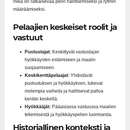
mikä on ratkaisevaa pelin hallitsemiseksi ja rytmin
määräämiseksi.
Pelaajien keskeiset roolit ja
vastuut
Puolustajat:
Keskittyvät vastustajan
hyökkäysten estämiseen ja maalin
suojaamiseen.
Keskikenttäpelaajat:
Yhdistävät
puolustuksen ja hyökkäyksen, tukevat
molempia vaiheita ja hallitsevat palloa
kentän keskellä.
Hyökkääjät:
Pääasiassa vastuussa maalien
tekemisestä ja hyökkäyspelien luomisesta.
Historiallinen konteksti ja