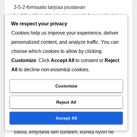
3-5-2-formaatio tarjoaa joustavan
keskikenttästruktuurin, jossa on kolme puolustajaa
We respect your privacy
ja viisi keskikenttäpelaajaa, mikä mahdollistaa
sekä puolustuksen vakauden että hyökkäystuen.
Cookies help us improve your experience, deliver
Tämä formaatio voi sopeutua erilaisiin
personalized content, and analyze traffic. You can
pelitilanteisiin, tarjoten leveyttä ja syvyyttä
choose which cookies to allow by clicking
keskikentällä samalla kun se ylläpitää vahvaa
Customize
. Click
Accept All
to consent or
Reject
puolustuslinjaa.
All
to decline non-essential cookies.
Verrattuna 2-4-4:ään, 3-5-2 keskittyy
Customize
hyökkäyspaineen maksimoimiseen neljän
hyökkääjän avulla, mikä voi ylittää puolustuksia,
Reject All
mutta saattaa uhata keskikentän hallintaa.
Valmentajien on otettava huomioon pelaajiensa
Accept All
vahvuudet päättäessään näiden formaatioiden
välillä, erityisesti sen suhteen, kuinka hyvin he