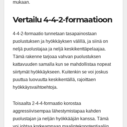
mukaan.
Vertailu 4-4-2-formaatioon
4-4-2-formaatio tunnetaan tasapainostaan
puolustuksen ja hyökkäyksen välillä, ja siinä on
neljä puolustajaa ja neljä keskikenttäpelaajaa.
Tämä rakenne tarjoaa vahvan puolustuksen
kattavuuden samalla kun se mahdollistaa nopeat
siirtymät hyökkäykseen. Kuitenkin se voi joskus
puuttua luovuutta keskikentällä, rajoittaen
hyökkäysvaihtoehtoja.
Toisaalta 2-4-4-formaatio korostaa
aggressiivisempaa lähestymistapaa kahden
puolustajan ja neljän hyökkääjän kanssa. Tämä
voi johtaa korkeampaan maalintekopotentiaaliin,