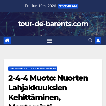
Skip
Fri. Jun 19th, 2026
9:53:42 AM
to
content
tour-de-barents.com
PELAAJAROOLIT 2-4-4-FORMAATIOSSA
2-4-4 Muoto: Nuorten
Lahjakkuuksien
Kehittäminen,