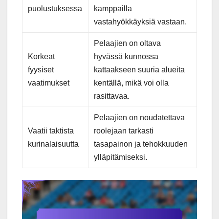
puolustuksessa
kamppailla
vastahyökkäyksiä vastaan.
Pelaajien on oltava
Korkeat
hyvässä kunnossa
fyysiset
kattaakseen suuria alueita
vaatimukset
kentällä, mikä voi olla
rasittavaa.
Pelaajien on noudatettava
Vaatii taktista
roolejaan tarkasti
kurinalaisuutta
tasapainon ja tehokkuuden
ylläpitämiseksi.