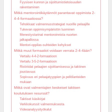
Fyysisen kunnon ja sijoittumistietoisuuden
rakentaminen
Mitkä mentorointikäytännöt parantavat oppimista 2-
4-4-formaatiossa?
Tehokkaat valmennusstrategiat nuorille pelaajille
Tukevan oppimisympäristön luominen
Menestystarinat mentoroinnista nuorten
jalkapallossa
Mentori-oppilas-suhteiden kehykset
Mitkä muut formaatiot voidaan verrata 2-4-4ään?
Vertailu 4-4-2-formaatioon
Vertailu 3-5-2-formaatioon
Ristiriidat pelaajien sijoittamisessa ja taktinen
joustavuus
Sopivuus eri pelaajatyyppien ja pelitilanteiden
mukaan
Mitkä ovat valmentajien keskeiset taktisen
koulutuksen resurssit?
Taktiset käsikirjat
Verkkokurssit valmennuksesta
Videoanalyysityökalut