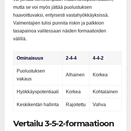
mutta se voi myös jättää puolustuksen
haavoittuvaksi, erityisesti vastahyökkäyksissä.
Valmentajien tulisi punnita riskin ja palkkion
tasapainoa valitessaan näiden formaatioiden
välillä.
Ominaisuus
2-4-4
4-4-2
Puolustuksen
Alhainen
Korkea
vakaus
Hyökkäyspotentiaali
Korkea
Kohtalainen
Keskikentän hallinta
Rajoitettu
Vahva
Vertailu 3-5-2-formaatioon