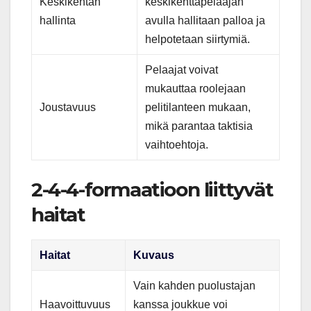
Keskikentän
keskikenttäpelaajan
hallinta
avulla hallitaan palloa ja
helpotetaan siirtymiä.
Pelaajat voivat
mukauttaa roolejaan
Joustavuus
pelitilanteen mukaan,
mikä parantaa taktisia
vaihtoehtoja.
2-4-4-formaatioon liittyvät
haitat
Haitat
Kuvaus
Vain kahden puolustajan
Haavoittuvuus
kanssa joukkue voi