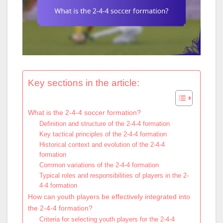
Key sections in the article:
What is the 2-4-4 soccer formation?
Definition and structure of the 2-4-4 formation
Key tactical principles of the 2-4-4 formation
Historical context and evolution of the 2-4-4
formation
Common variations of the 2-4-4 formation
Typical roles and responsibilities of players in the 2-
4-4 formation
How can youth players be effectively integrated into
the 2-4-4 formation?
Criteria for selecting youth players for the 2-4-4