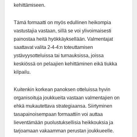
kehittämiseen.
Tämä formaatti on myös edullinen heikompia
vastustajia vastaan, sillä se voi ylivoimaisesti
painostaa heitä hyökkäyksellään. Valmentajat
saattavat valita 2-4-4:n toteuttamisen
ystävyysotteluissa tai turnauksissa, joissa
keskiössä on pelaajien kehittäminen eikä tiukka
kilpailu.
Kuitenkin korkean panoksen otteluissa hyvin
organisoituja joukkueita vastaan valmentajien on
ehkä mukautettava strategiaansa. Siirtyminen
tasapainoisempaan formaattiin voi auttaa
lieventämään puolustuksellisia heikkouksia ja
tarjoamaan vakaamman perustan joukkueelle.