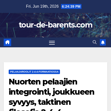
Skip
Fri. Jun 19th, 2026
6:24:40 PM
to
content
tour-de-barents.com
PELAAJAROOLIT 2-4-4-FORMAATIOSSA
Nuorten pelaajien
integrointi, joukkueen
syvyys, taktinen