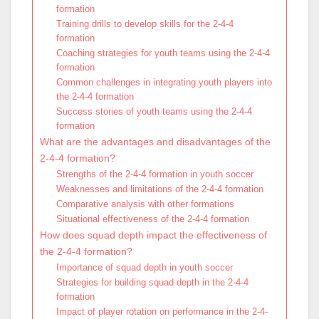
formation
Training drills to develop skills for the 2-4-4
formation
Coaching strategies for youth teams using the 2-4-4
formation
Common challenges in integrating youth players into
the 2-4-4 formation
Success stories of youth teams using the 2-4-4
formation
What are the advantages and disadvantages of the
2-4-4 formation?
Strengths of the 2-4-4 formation in youth soccer
Weaknesses and limitations of the 2-4-4 formation
Comparative analysis with other formations
Situational effectiveness of the 2-4-4 formation
How does squad depth impact the effectiveness of
the 2-4-4 formation?
Importance of squad depth in youth soccer
Strategies for building squad depth in the 2-4-4
formation
Impact of player rotation on performance in the 2-4-