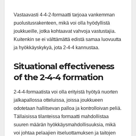
Vastaavasti 4-4-2-formaatti tarjoaa vankemman
puolustusrakenteen, mikä voi olla hyödyllistä
joukkueille, jotka kohtaavat vahvoja vastustajia.
Kuitenkin se ei välttämättä edistä samaa luovuutta
ja hyökkäyskykyä, jota 2-4-4 kannustaa.
Situational effectiveness
of the 2-4-4 formation
2-4-4-formaatista voi olla erityistä hyötyä nuorten
jalkapallossa otteluissa, joissa joukkueen
odotetaan hallitsevan palloa ja kontrolloivan peliä.
Tällaisissa tilanteissa formaatti mahdollistaa
suuren määrän hyökkäysmahdollisuuksia, mikä
voi johtaa pelaajien itseluottamuksen ja taitojen