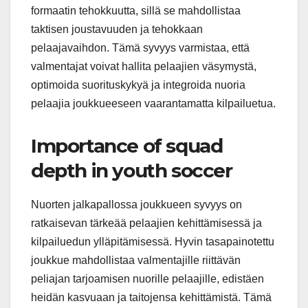
formaatin tehokkuutta, sillä se mahdollistaa
taktisen joustavuuden ja tehokkaan
pelaajavaihdon. Tämä syvyys varmistaa, että
valmentajat voivat hallita pelaajien väsymystä,
optimoida suorituskykyä ja integroida nuoria
pelaajia joukkueeseen vaarantamatta kilpailuetua.
Importance of squad
depth in youth soccer
Nuorten jalkapallossa joukkueen syvyys on
ratkaisevan tärkeää pelaajien kehittämisessä ja
kilpailuedun ylläpitämisessä. Hyvin tasapainotettu
joukkue mahdollistaa valmentajille riittävän
peliajan tarjoamisen nuorille pelaajille, edistäen
heidän kasvuaan ja taitojensa kehittämistä. Tämä