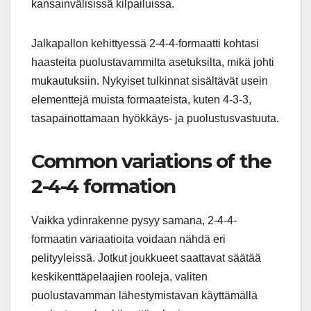
kansainvälisissä kilpailuissa.
Jalkapallon kehittyessä 2-4-4-formaatti kohtasi
haasteita puolustavammilta asetuksilta, mikä johti
mukautuksiin. Nykyiset tulkinnat sisältävät usein
elementtejä muista formaateista, kuten 4-3-3,
tasapainottamaan hyökkäys- ja puolustusvastuuta.
Common variations of the
2-4-4 formation
Vaikka ydinrakenne pysyy samana, 2-4-4-
formaatin variaatioita voidaan nähdä eri
pelityyleissä. Jotkut joukkueet saattavat säätää
keskikenttäpelaajien rooleja, valiten
puolustavamman lähestymistavan käyttämällä