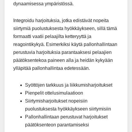
dynaamisessa ympäristössä.
Integroidu harjoituksia, jotka edistävät nopeita
siirtymiä puolustuksesta hyökkäykseen, sillä tämä
formaatti vaatii pelaajilta ketteryyttä ja
reagointikykyä. Esimerkiksi käytä pallonhallintaan
perustuvia harjoituksia parantaaksesi pelaajien
päätöksentekoa paineen alla ja heidän kykyään
ylläpitää pallonhallintaa edetessään.
Syöttöjen tarkkuus ja liikkumisharjoitukset
Pienpelit ottelusimulaatioon
Siirtymisharjoitukset nopeisiin
puolustuksesta hyökkäykseen siirtymisiin
Pallonhallintaan perustuvat harjoitukset
päätöksenteon parantamiseksi