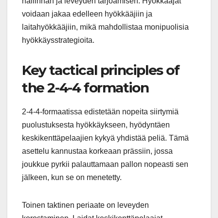
hallinnan ja leveyden tarjoamisen. Hyökkääjät
voidaan jakaa edelleen hyökkääjiin ja
laitahyökkääjiin, mikä mahdollistaa monipuolisia
hyökkäysstrategioita.
Key tactical principles of
the 2-4-4 formation
2-4-4-formaatissa edistetään nopeita siirtymiä
puolustuksesta hyökkäykseen, hyödyntäen
keskikenttäpelaajien kykyä yhdistää peliä. Tämä
asettelu kannustaa korkeaan prässiin, jossa
joukkue pyrkii palauttamaan pallon nopeasti sen
jälkeen, kun se on menetetty.
Toinen taktinen periaate on leveyden