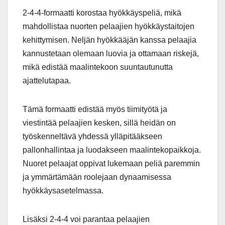
2-4-4-formaatti korostaa hyökkäyspeliä, mikä
mahdollistaa nuorten pelaajien hyökkäystaitojen
kehittymisen. Neljän hyökkääjän kanssa pelaajia
kannustetaan olemaan luovia ja ottamaan riskejä,
mikä edistää maalintekoon suuntautunutta
ajattelutapaa.
Tämä formaatti edistää myös tiimityötä ja
viestintää pelaajien kesken, sillä heidän on
työskenneltävä yhdessä ylläpitääkseen
pallonhallintaa ja luodakseen maalintekopaikkoja.
Nuoret pelaajat oppivat lukemaan peliä paremmin
ja ymmärtämään roolejaan dynaamisessa
hyökkäysasetelmassa.
Lisäksi 2-4-4 voi parantaa pelaajien