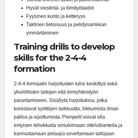
Hyvät viestintä- ja tiimityötaidot
Fyysinen kunto ja ketteryys
Taktinen tietoisuus ja pelidynamiikan
ymmärtäminen
Training drills to develop
skills for the 2-4-4
formation
2-4-4-formaatin harjoitusten tulisi keskittyä sekä
yksilöllisten taitojen että tiimiyhteistyön
parantamiseen. Sisällytä harjoituksia, jotka
korostavat syöttöjen tarkkuutta, liikkumista ilman
palloa ja sijoittumista. Pienpelit voivat olla
erityisen tehokkaita simuloimaan ottelutilanteita ja
kannustamaan pelaajia soveltamaan taitojaan