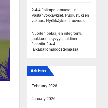
2-4-4 Jalkapallomuotoilu:
Vastahyökkäykset, Puolustuksen
vakaus, Hyökkäyksen luovuus
Nuorten pelaajien integrointi,
joukkueen syvyys, taktinen
filosofia 2-4-4
jalkapallomuodostelmassa
Arkisto
February 2026
January 2026