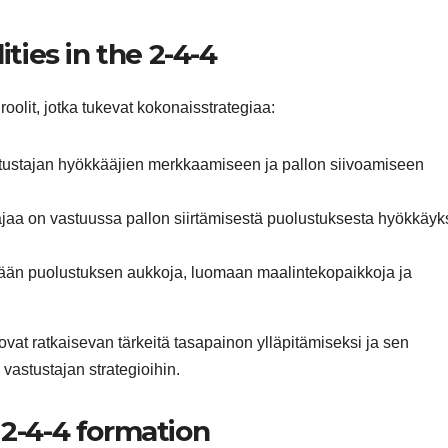
ities in the 2-4-4
roolit, jotka tukevat kokonaisstrategiaa:
stustajan hyökkääjien merkkaamiseen ja pallon siivoamiseen
jaa on vastuussa pallon siirtämisestä puolustuksesta hyökkäyk
ään puolustuksen aukkoja, luomaan maalintekopaikkoja ja
ovat ratkaisevan tärkeitä tasapainon ylläpitämiseksi ja sen
vastustajan strategioihin.
 2-4-4 formation