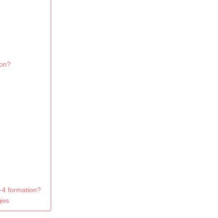
ion?
-4 formation?
gies