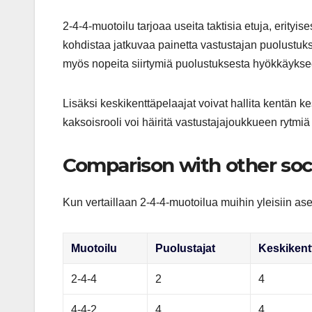
2-4-4-muotoilu tarjoaa useita taktisia etuja, erityi
kohdistaa jatkuvaa painetta vastustajan puolustu
myös nopeita siirtymiä puolustuksesta hyökkäykseen
Lisäksi keskikenttäpelaajat voivat hallita kentän
kaksoisrooli voi häiritä vastustajajoukkueen rytmiä
Comparison with other soc
Kun vertaillaan 2-4-4-muotoilua muihin yleisiin asett
Muotoilu
Puolustajat
Keskikent
2-4-4
2
4
4-4-2
4
4