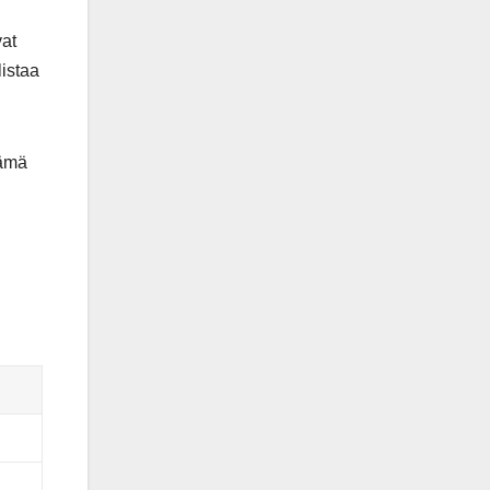
vat
istaa
Tämä